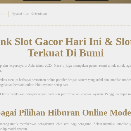
uan
Syarat dan Ketentuan
k Slot Gacor Hari Ini & Slo
Terkuat Di Bumi
 dan terpercaya di Asia tahun 2025. Nasa4d juga merupakan patner resmi untuk untuk agen
a.
tis menuju berbagai permainan online populer dengan sistem yang stabil dan tampilan modern.
galaman bermain online lebih nyaman setiap saat.
D terus melakukan pengembangan pada sisi performa dan kualitas layanan. Pengguna dapat me
gai Pilihan Hiburan Online Mode
rancang untuk memberikan pengalaman lebih seru bagi pengguna. Selain memiliki tampila
an hp model apapun.