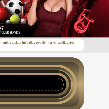
online malam ini paling populer, server stabil, akses