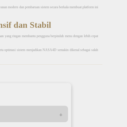
anan modern dan pembaruan sistem secara berkala membuat platform ini
sif dan Stabil
man yang ringan membantu pengguna berpindah menu dengan lebih cepat
 serta optimasi sistem menjadikan NASA4D semakin dikenal sebagai salah