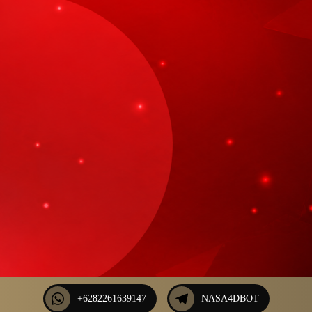
+6282261639147
NASA4DBOT