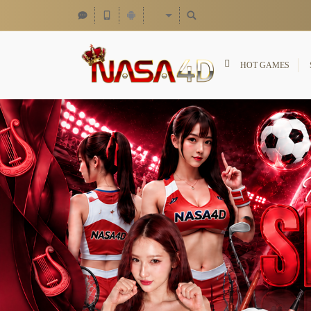
HOT GAMES