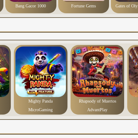
Bang Gacor 1000
Fortune Gems
Mighty Panda
Rhapsody of Muertos
MicroGaming
AdvantPlay