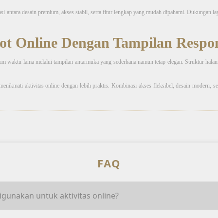
tara desain premium, akses stabil, serta fitur lengkap yang mudah dipahami. Dukungan lay
ot Online Dengan Tampilan Respon
waktu lama melalui tampilan antarmuka yang sederhana namun tetap elegan. Struktur hala
menikmati aktivitas online dengan lebih praktis. Kombinasi akses fleksibel, desain modern,
FAQ
unakan untuk aktivitas online?