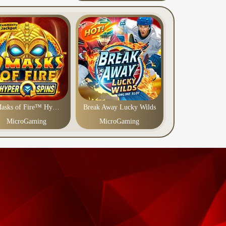
9 Masks of Fire™ HyperSpins™
Break Away Lucky Wilds
MicroGaming
MicroGaming
APP