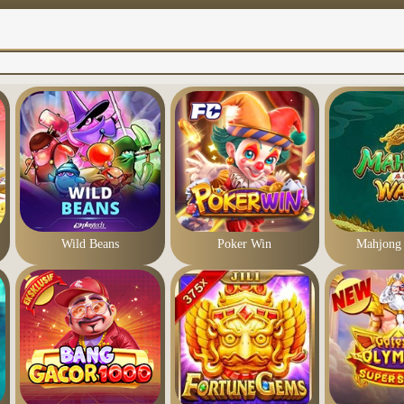
Wild Beans
Poker Win
Mahjong