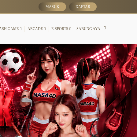
MASUK
DAFTAR
ASH GAME
ARCADE
E-SPORTS
SABUNG AYAM
PROMOSI